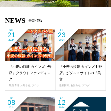
NEWS
最新情報
5月
4月
21
23
2024
2024
『小麦の奴隷 カインズ中野
『小麦の奴隷 カインズ中野
店』クラウドファンディン
店』がグルメサイトの『美
グ...
食...
最新情報
,
お知らせ
,
ブログ
最新情報
,
お知らせ
,
ブログ
4月
1月
08
12
2024
2024