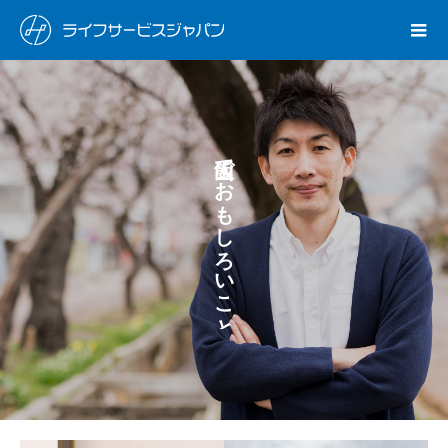
め
で
ま
お
せ
も
ん
し
か
ろ
？
い
こ
と