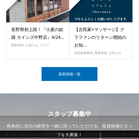
長野県初上陸！『小麦の奴
【古民家×マッサージ】ク
隷 カインズ中野店』4/24...
ラファンのリターン開始の
お知...
最新情報
,
お知らせ
,
ブログ
美容健康事業
,
最新情報
,
お知らせ
最新情報一覧
スタッフ募集中
将来的に当社の経営を一緒に担っていただける、役員候補スタッ
フを大募集！