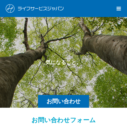
気
に
な
る
こ
と
。
な
ん
お問い合わせ
お問い合わせフォーム