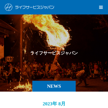
ラ
イ
フ
サ
ー
ビ
ス
ジ
ャ
パ
ン
に
関
NEWS
2023年 8月